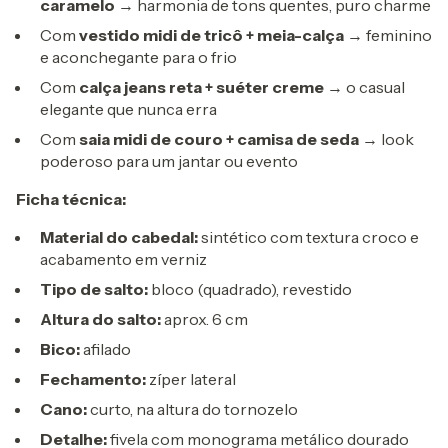
caramelo
→ harmonia de tons quentes, puro charme
Com
vestido midi de tricô + meia-calça
→ feminino
e aconchegante para o frio
Com
calça jeans reta + suéter creme
→ o casual
elegante que nunca erra
Com
saia midi de couro + camisa de seda
→ look
poderoso para um jantar ou evento
Ficha técnica:
Material do cabedal:
sintético com textura croco e
acabamento em verniz
Tipo de salto:
bloco (quadrado), revestido
Altura do salto:
aprox. 6 cm
Bico:
afilado
Fechamento:
zíper lateral
Cano:
curto, na altura do tornozelo
Detalhe:
fivela com monograma metálico dourado