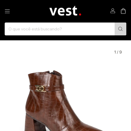
0
1
/
9