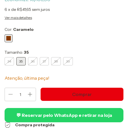
6
x de
R$41,65
sem juros
Ver mais detalhes
Cor:
Caramelo
Tamanho:
35
34
35
36
37
38
39
Atenção, última peça!
💬 Reservar pelo WhatsApp e retirar na loja
Compra protegida