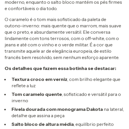
moderno, enquanto o salto bloco mantém os pés firmes
e confortáveis o dia todo.
O caramelo é o tom mais sofisticado da paleta de
outono-inverno: mais quente que o marrom, mais suave
que o preto, e absurdamente versátil. Ele conversa
lindamente com tons terrosos, com o off-white, com o
jeans e até com o vinho e o verde militar. É a cor que
transmite aquele ar de elegância europeia, de estilo
francês bem resolvido, sem nenhum esforço aparente.
Os detalhes que fazem essa botinha se destacar:
Textura croco em verniz
, com brilho elegante que
reflete a luz
Tom caramelo quente
, sofisticado e versátil para o
inverno
Fivela dourada com monograma Dakota
na lateral,
detalhe que assina a peça
Salto bloco de altura média
, equilíbrio perfeito