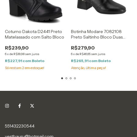
Coturno Dakota D2441 Preto
Botinha Modare 7082108
Matelassado com Salto Bloco
Preto Saltinho Bloco Duas
Tiras com Fivela Grafite
R$239,90
R$279,90
6
x
de
R$39,98
sem juros
6
x
de
R$46,65
sem juros
R$227,91
com
Boleto
R$265,91
com
Boleto
Só restam
2
em estoque!
Atenção, última peça!
551432230544
vestbauru@hotmail.com