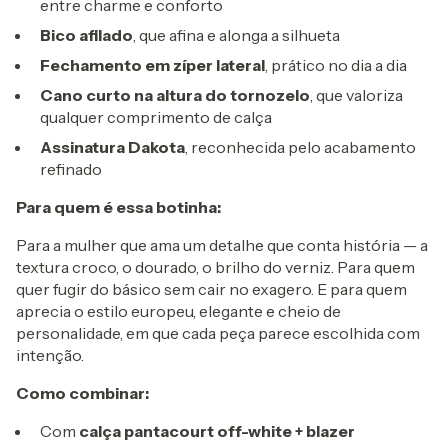
entre charme e conforto
Bico afilado
, que afina e alonga a silhueta
Fechamento em zíper lateral
, prático no dia a dia
Cano curto na altura do tornozelo
, que valoriza
qualquer comprimento de calça
Assinatura Dakota
, reconhecida pelo acabamento
refinado
Para quem é essa botinha:
Para a mulher que ama um detalhe que conta história — a
textura croco, o dourado, o brilho do verniz. Para quem
quer fugir do básico sem cair no exagero. E para quem
aprecia o estilo europeu, elegante e cheio de
personalidade, em que cada peça parece escolhida com
intenção.
Como combinar:
Com
calça pantacourt off-white + blazer