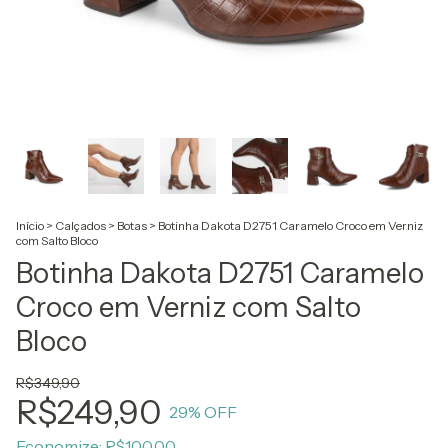
Início
>
Calçados
>
Botas
>
Botinha Dakota D2751 Caramelo Croco em Verniz
com Salto Bloco
Botinha Dakota D2751 Caramelo
Croco em Verniz com Salto
Bloco
R$349,90
R$249,90
29
% OFF
Economize:
R$100,00