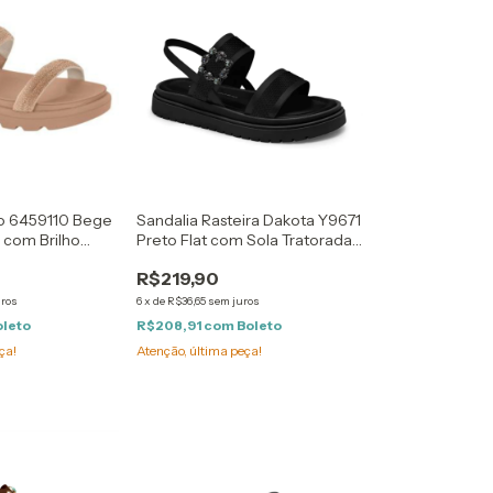
o 6459110 Bege
Sandalia Rasteira Dakota Y9671
 com Brilho
Preto Flat com Sola Tratorada
Fivela com Brilho
R$219,90
uros
6
x
de
R$36,65
sem juros
oleto
R$208,91
com
Boleto
ça!
Atenção, última peça!