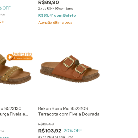
R$89,90
% OFF
2
x
de
R$44,95
sem juros
uros
R$85,41
com
Boleto
ça!
Atenção, última peça!
io 8523130
Birken Beira Rio 8523108
rça Fivela e
Terracota com Fivela Dourada
s
R$129,90
R$103,92
20
% OFF
ros
3
x
de
R$34,64
sem juros
oleto