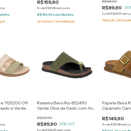
R$159,90
R$139,90
R$89,90
36
uros
5
x
de
R$31,98
sem juros
2
x
de
R$44,95
sem j
oleto
R$151,91
com
Boleto
Atenção, última pe
eça!
Só restam
2
em estoque!
re 7125200 Off
Rasteira Beira Rio 8524110
Papete Beira R
osado e Verde
Verde Oliva de Dedo com Anel
Caramelo Camu
Dedão
Taxas Dourado
R$129,90
R$149,90
R$89,90
31
% OFF
uros
4
x
de
R$37,48
sem ju
2
x
de
R$44,95
sem juros
oleto
R$142,41
com
B