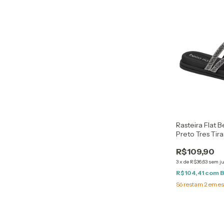
Rasteira Flat 
Preto Tres Tir
R$109,90
3
x
de
R$36,63
sem j
R$104,41
com
B
Só restam
2
em es