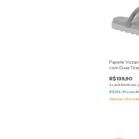
Papete Vizzan
com Duas Tira
Prateado
R$139,90
4
x
de
R$34,98
sem j
R$132,91
com
B
Atenção, última p