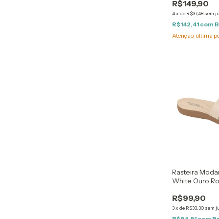
R$149,90
4
x
de
R$37,48
sem j
R$142,41
com
B
Atenção, última p
Rasteira Moda
White Ouro R
Claro
R$99,90
3
x
de
R$33,30
sem j
R$94,91
com
B