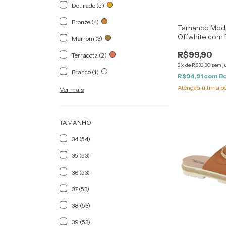
Dourado (5)
Bronze (4)
Tamanco Moda
Offwhite com 
Marrom (3)
com Filete Do
R$99,90
Terracota (2)
3
x
de
R$33,30
sem j
Branco (1)
R$94,91
com
B
Atenção, última p
Ver mais
TAMANHO
34 (54)
35 (53)
36 (53)
37 (53)
38 (53)
39 (53)