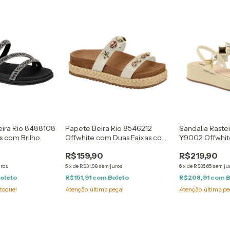
Beira Rio 8488108
Papete Beira Rio 8546212
Sandalia Raste
as com Brilho
Offwhite com Duas Faixas com
Y9002 Offwhit
Metais Marinhos
Prata e Doura
R$159,90
R$219,90
uros
5
x
de
R$31,98
sem juros
6
x
de
R$36,65
sem ju
oleto
R$151,91
com
Boleto
R$208,91
com
B
toque!
Atenção, última peça!
Atenção, última pe