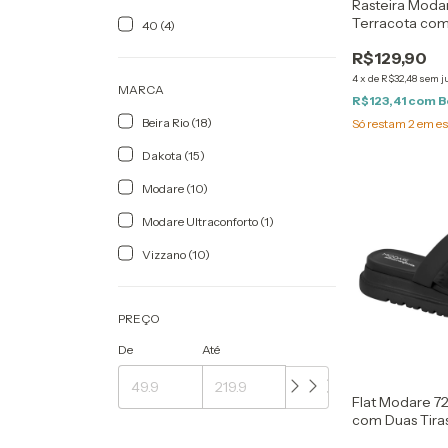
Rasteira Moda
Terracota com
40 (4)
Douradas
R$129,90
4
x
de
R$32,48
sem j
MARCA
R$123,41
com
B
Beira Rio (18)
Só restam
2
em es
Dakota (15)
Modare (10)
Modare Ultraconforto (1)
Vizzano (10)
PREÇO
De
Até
Flat Modare 7
com Duas Tiras