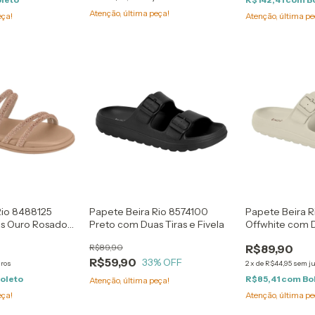
Atenção, última peça!
eça!
Atenção, última pe
Rio 8488125
Papete Beira Rio 8574100
Papete Beira R
as Ouro Rosado
Preto com Duas Tiras e Fivela
Offwhite com D
Fivela
R$89,90
R$89,90
R$59,90
33
% OFF
uros
2
x
de
R$44,95
sem j
oleto
R$85,41
com
Bo
Atenção, última peça!
eça!
Atenção, última pe