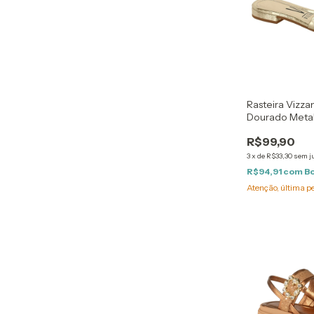
Rasteira Vizz
Dourado Meta
R$99,90
3
x
de
R$33,30
sem j
R$94,91
com
B
Atenção, última p