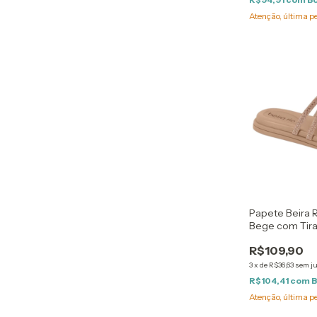
Atenção, última p
Papete Beira 
Bege com Tir
de Brilho
R$109,90
3
x
de
R$36,63
sem j
R$104,41
com
B
Atenção, última p