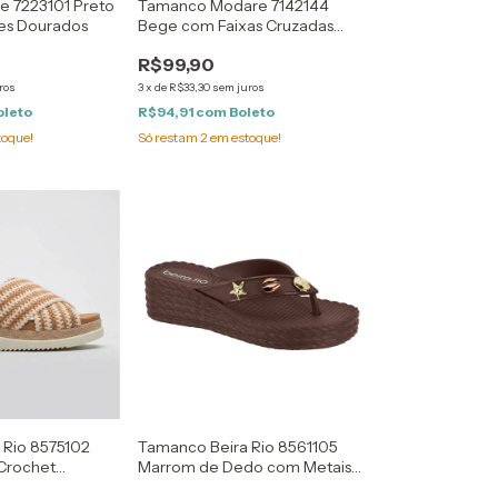
e 7223101 Preto
Tamanco Modare 7142144
es Dourados
Bege com Faixas Cruzadas
com Filete Ouro Rosado
R$99,90
ros
3
x
de
R$33,30
sem juros
oleto
R$94,91
com
Boleto
toque!
Só restam
2
em estoque!
 Rio 8575102
Tamanco Beira Rio 8561105
 Crochet
Marrom de Dedo com Metais
ramelo
Marinho