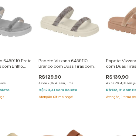
o 6459110 Prata
Papete Vizzano 6459110
Papete Vizzan
s com Brilho
Branco com Duas Tiras com
com Duas Tiras
Brilho
Ouro Rosado
R$129,90
R$139,90
uros
4
x
de
R$32,48
sem juros
4
x
de
R$34,98
sem j
oleto
R$123,41
com
Boleto
R$132,91
com
B
eça!
Atenção, última peça!
Atenção, última pe