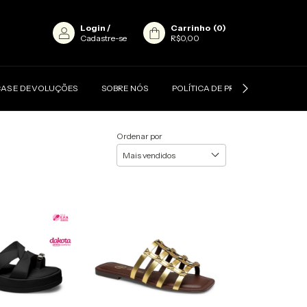
Login
/
Carrinho
(
0
)
Cadastre-se
R$0,00
AS E DEVOLUÇÕES
SOBRE NÓS
POLÍTICA DE PRIVACIDADE
Ordenar por