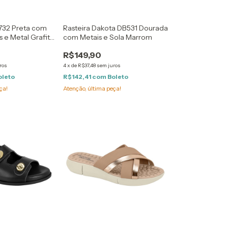
B732 Preta com
Rasteira Dakota DB531 Dourada
s e Metal Grafite
com Metais e Sola Marrom
R$149,90
ros
4
x
de
R$37,48
sem juros
oleto
R$142,41
com
Boleto
ça!
Atenção, última peça!