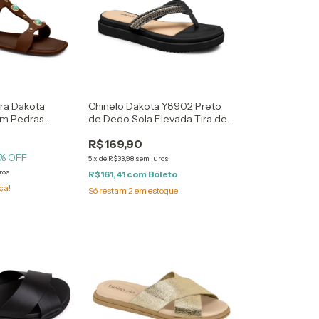
ira Dakota
Chinelo Dakota Y8902 Preto
om Pedras
de Dedo Sola Elevada Tira de
Brilho
R$169,90
% OFF
5
x
de
R$33,98
sem juros
ros
R$161,41
com
Boleto
ça!
Só restam
2
em estoque!