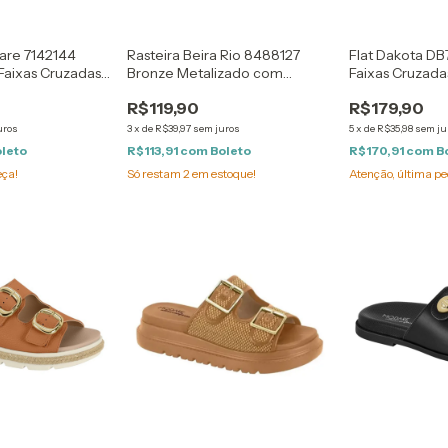
re 7142144
Rasteira Beira Rio 8488127
Flat Dakota D
Faixas Cruzadas
Bronze Metalizado com
Faixas Cruzada
urado
Detalhe de Corda
no Dedão
R$119,90
R$179,90
uros
3
x
de
R$39,97
sem juros
5
x
de
R$35,98
sem ju
oleto
R$113,91
com
Boleto
R$170,91
com
B
eça!
Só restam
2
em estoque!
Atenção, última pe