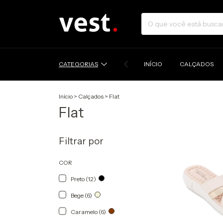
CATEGORIAS
INÍCIO
CALÇADOS
Início
>
Calçados
>
Flat
Flat
Filtrar por
COR
Preto (12)
Bege (6)
Caramelo (6)