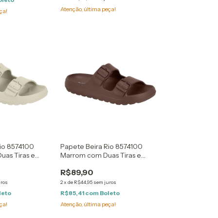
Atenção, última peça!
ça!
io 8574100
Papete Beira Rio 8574100
uas Tiras e
Marrom com Duas Tiras e
Fivela
R$89,90
uros
2
x
de
R$44,95
sem juros
leto
R$85,41
com
Boleto
ça!
Atenção, última peça!