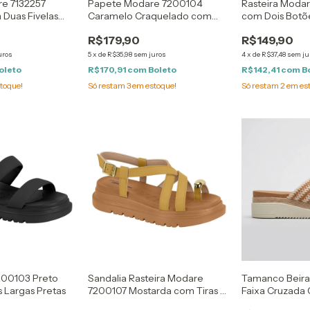
re 7132257
Papete Modare 7200104
Rasteira Modar
 Duas Fivelas
Caramelo Craquelado com
com Dois Botõ
Duas Fivelas Douradas
R$179,90
R$149,90
uros
5
x
de
R$35,98
sem juros
4
x
de
R$37,48
sem ju
oleto
R$170,91
com
Boleto
R$142,41
com
B
toque!
Só restam
3
em estoque!
Só restam
2
em es
200103 Preto
Sandalia Rasteira Modare
Tamanco Beira
 Largas Pretas
7200107 Mostarda com Tiras e
Faixa Cruzada
Detalhe Dourado no Dedão
Offwhite e Ca