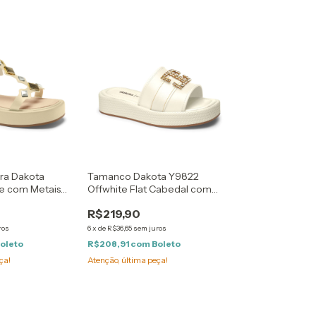
ira Dakota
Tamanco Dakota Y9822
e com Metais
Offwhite Flat Cabedal com
do
Metal com Brilho
R$219,90
ros
6
x
de
R$36,65
sem juros
oleto
R$208,91
com
Boleto
ça!
Atenção, última peça!