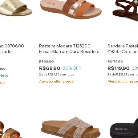
ano 6370800
Rasteira Modare 7125200
Sandalia Raste
lizado
Faixas Marrom Ouro Rosado e
Y9385 Café c
Terracota
Verdes
R$99,90
R$179,90
R$69,90
R$119,90
30
% OFF
33
uros
2
x
de
R$34,95
sem juros
3
x
de
R$39,97
sem ju
oleto
Atenção, última peça!
Atenção, última pe
eça!