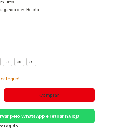
m juros
pagando com Boleto
37
38
39
estoque!
rvar pelo WhatsApp e retirar na loja
rotegida