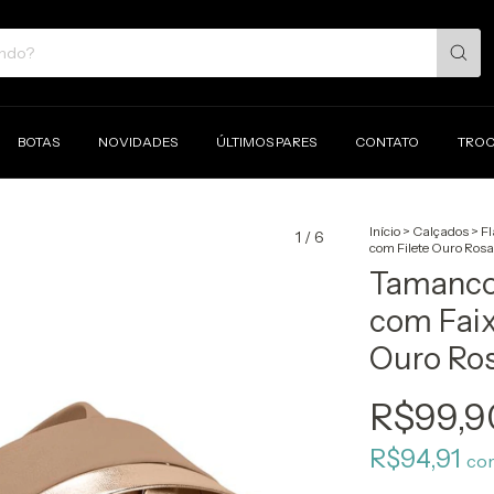
BOTAS
NOVIDADES
ÚLTIMOS PARES
CONTATO
TROC
Início
>
Calçados
>
Fl
1
/
6
com Filete Ouro Ros
Tamanco
com Faix
Ouro Ro
R$99,9
R$94,91
co