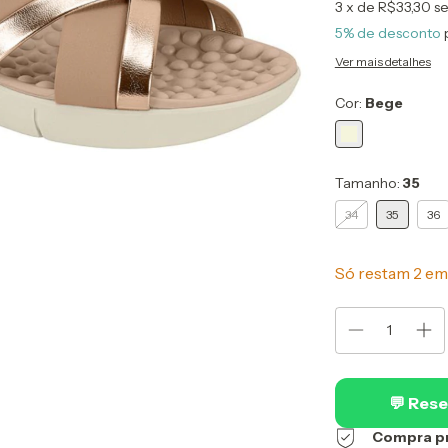
3
x de
R$33,30
se
5% de desconto
Ver mais detalhes
Cor:
Bege
Tamanho:
35
34
35
36
Só restam
2
em 
💬 Rese
Compra p