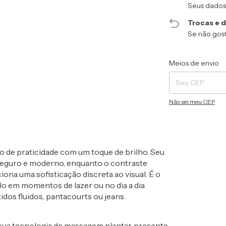
Seus dados
Trocas e 
Se não gost
Entregas para o CEP
Meios de envio
Não sei meu CEP
ão de
praticidade com um toque de brilho
. Seu
seguro e moderno, enquanto o contraste
iona uma sofisticação discreta ao visual. É o
lo em momentos de lazer ou no dia a dia
dos fluidos, pantacourts ou jeans.
 sua
tecnologia de massagem plantar
, presente