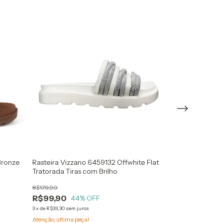
Bronze
Rasteira Vizzano 6459132 Offwhite Flat
Rasteira Beira
Tratorada Tiras com Brilho
Metalizado co
R$179,90
R$119,90
R$99,90
44
% OFF
3
x
de
R$39,97
sem ju
3
x
de
R$33,30
sem juros
R$113,91
com
Bo
Atenção, última peça!
Atenção, última pe