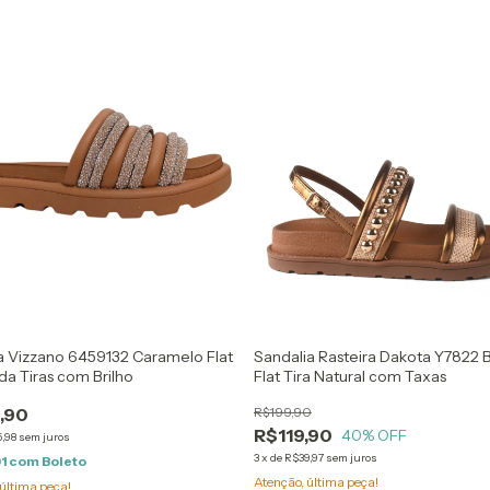
a Vizzano 6459132 Caramelo Flat
Sandalia Rasteira Dakota Y7822 
da Tiras com Brilho
Flat Tira Natural com Taxas
,90
R$199,90
R$119,90
40
% OFF
,98
sem juros
3
x
de
R$39,97
sem juros
91
com
Boleto
Atenção, última peça!
última peça!