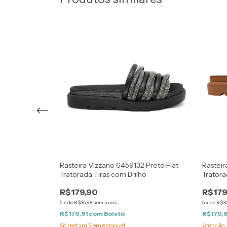
27 Bronze
Rasteira Vizzano 6459132 Preto Flat
Rasteir
 de Corda
Tratorada Tiras com Brilho
Tratora
R$179,90
R$179
5
x
de
R$35,98
sem juros
5
x
de
R$35
R$170,91
com
Boleto
R$170,
Só restam
2
em estoque!
Atenção, 