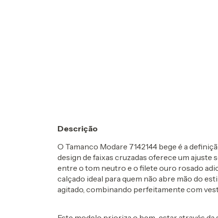
Descrição
O
Tamanco Modare 7142144 bege
é a definiç
design de
faixas cruzadas
oferece um ajuste 
entre o tom neutro e o
filete ouro rosado
adic
calçado ideal para quem não abre mão do esti
agitado, combinando perfeitamente com vesti
Este modelo prioriza o bem-estar através da