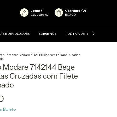
Login
/
Carrinho
(
0
)
Cadastre-se
R$0,00
AS E DEVOLUÇÕES
SOBRE NÓS
POLÍTICA DE PRIVACIDADE
at
>
Tamanco Modare 7142144 Bege com Faixas Cruzadas
ado
 Modare 7142144 Bege
as Cruzadas com Filete
sado
0
m
Boleto