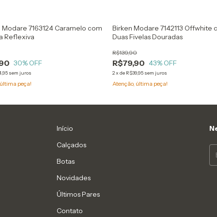
o Modare 7163124 Caramelo com
Birken Modare 7142113 Offwhite
a Reflexiva
Duas Fivelas Douradas
R$139,90
,90
R$79,90
30
% OFF
43
% OFF
4,95
sem juros
2
x
de
R$39,95
sem juros
última peça!
Atenção, última peça!
Início
Ne
Calçados
Botas
Novidades
Últimos Pares
Contato