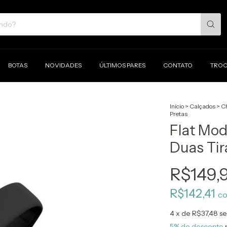
BOTAS
NOVIDADES
ÚLTIMOS PARES
CONTATO
TROC
Início
>
Calçados
>
Ch
Pretas
Flat Mod
Duas Tir
R$149,
R$142,41
c
4
x de
R$37,48
se
5% de desconto