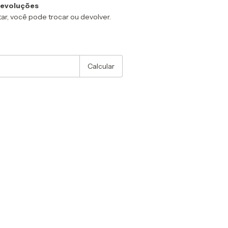
devoluções
ar, você pode trocar ou devolver.
:
Alterar CEP
Calcular