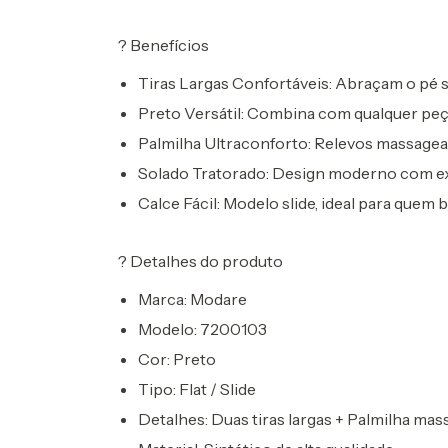
?
Benefícios
Tiras Largas Confortáveis:
Abraçam o pé se
Preto Versátil:
Combina com qualquer peça
Palmilha Ultraconforto:
Relevos massagead
Solado Tratorado:
Design moderno com exc
Calce Fácil:
Modelo slide, ideal para quem b
?
Detalhes do produto
Marca:
Modare
Modelo:
7200103
Cor:
Preto
Tipo:
Flat / Slide
Detalhes:
Duas tiras largas + Palmilha ma