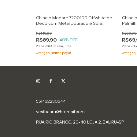
24 Ouro Rosado
Chinelo Modare 7200100 Offwhite de
Chinel
Dedo com Metal Dourado e Sola
Palmilh
Tratorada
R$149,90
R$99,90
R$89,90
R$69
40
% OFF
2
x
de
R$44,95
sem juros
2
x
de
R$3
Atenção, última peça!
Atenção, 
551432230544
vestbauru@hotmail.com
RUA RIO BRANCO, 20-40 LOJA 2. BAURU-SP