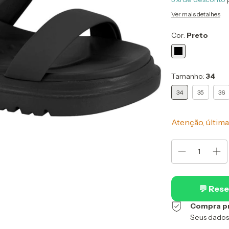
Ver mais detalhes
Cor:
Preto
Tamanho:
34
34
35
36
Atenção, última
💬 Rese
Compra p
Seus dados