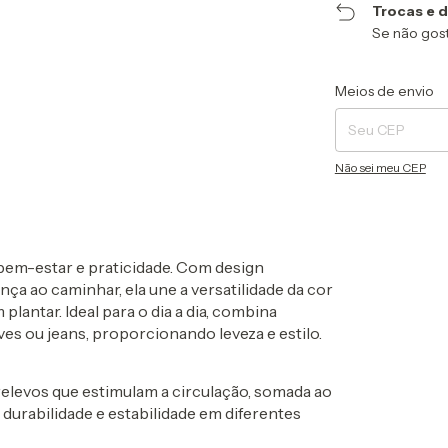
Trocas e 
Se não gost
Entregas para o CEP
Meios de envio
Não sei meu CEP
bem-estar e praticidade
. Com design
a ao caminhar, ela une a versatilidade da cor
 plantar
. Ideal para o dia a dia, combina
es ou jeans, proporcionando leveza e estilo.
relevos
que estimulam a circulação, somada ao
 durabilidade e estabilidade em diferentes