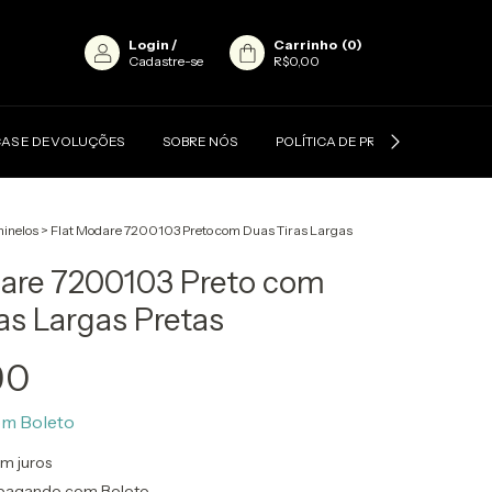
Login
/
Carrinho
(
0
)
Cadastre-se
R$0,00
AS E DEVOLUÇÕES
SOBRE NÓS
POLÍTICA DE PRIVACIDADE
inelos
>
Flat Modare 7200103 Preto com Duas Tiras Largas
are 7200103 Preto com
as Largas Pretas
90
om
Boleto
m juros
pagando com Boleto