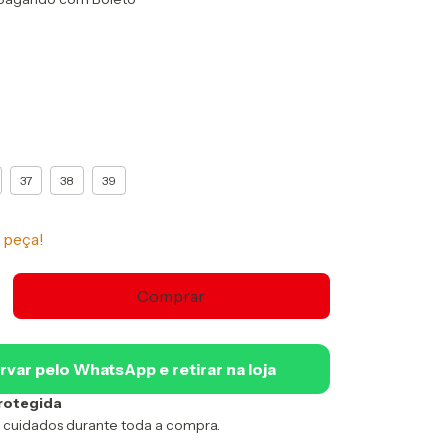
37
38
39
 peça!
rvar pelo WhatsApp e retirar na loja
rotegida
 cuidados durante toda a compra.