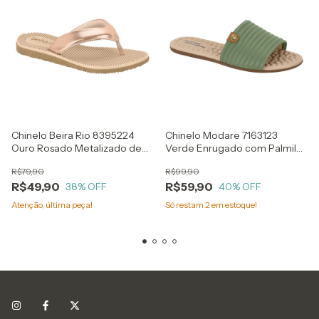
Chinelo Beira Rio 8395224
Chinelo Modare 7163123
Ouro Rosado Metalizado de
Verde Enrugado com Palmilha
Dedo
Reflexiva
R$79,90
R$99,90
R$49,90
R$59,90
38
% OFF
40
% OFF
Atenção, última peça!
Só restam
2
em estoque!