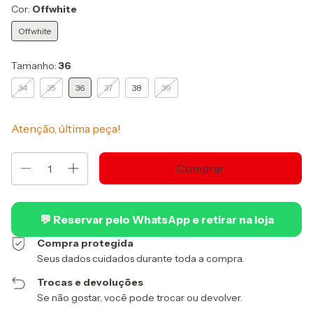
Cor:
Offwhite
Offwhite
Tamanho:
36
34
35
36
37
38
39
Atenção, última peça!
💬 Reservar pelo WhatsApp e retirar na loja
Compra protegida
Seus dados cuidados durante toda a compra.
Trocas e devoluções
Se não gostar, você pode trocar ou devolver.