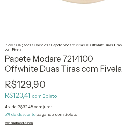
Início
>
Calçados
>
Chinelos
>
Papete Modare 7214100 Offwhite Duas Tiras
com Fivela
Papete Modare 7214100
Offwhite Duas Tiras com Fivela
R$129,90
R$123,41
com
Boleto
4
x de
R$32,48
sem juros
5% de desconto
pagando com Boleto
Ver mais detalhes