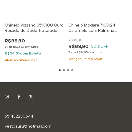
Chinelo Vizzano 6510100 Ouro
Chinelo Modare 7163124
Rosado de Dedo Tratorado
Caramelo com Palmilha
Reflexiva
R$99,90
R$99,90
R$69,90
30
% OFF
3
x
de
R$33,30
sem juros
2
x
de
R$34,95
sem juros
R$94,91
com
Boleto
Atenção, última peça!
Atenção, última peça!
551432230544
vestbauru@hotmail.com