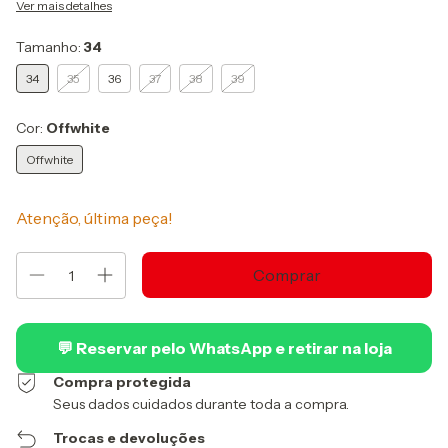
Ver mais detalhes
Tamanho:
34
34
35
36
37
38
39
Cor:
Offwhite
Offwhite
Atenção, última peça!
💬 Reservar pelo WhatsApp e retirar na loja
Compra protegida
Seus dados cuidados durante toda a compra.
Trocas e devoluções