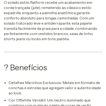
O solado estilo
flatform
recebe um acabamento em
corda trançada (jute)
, remetendo ao clássico estilo
espadrille, enquanto a palmilha anatômica garante
conforto absoluto para longas caminhadas. Com um
solado tratorado leve e antiderrapante, esta papete
transita facilmente da praia para a cidade, combinando
perfeitamente com vestidos brancos, saias de linho,
shorts jeans ou looks em tons pastéis.
? Benefícios
Detalhes Marinhos Exclusivos
: Metais em formato de
conchas e estrelas que agregam valor e autenticidade
ao look.
Cor Offwhite Versátil
: Um neutro iluminado que
combina com qualquer paleta de cores de verão.