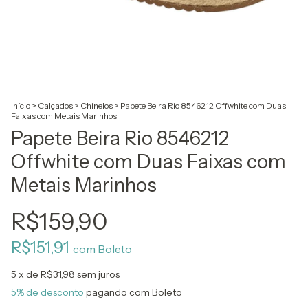
Início
>
Calçados
>
Chinelos
>
Papete Beira Rio 8546212 Offwhite com Duas
Faixas com Metais Marinhos
Papete Beira Rio 8546212
Offwhite com Duas Faixas com
Metais Marinhos
R$159,90
R$151,91
com
Boleto
5
x de
R$31,98
sem juros
5% de desconto
pagando com Boleto