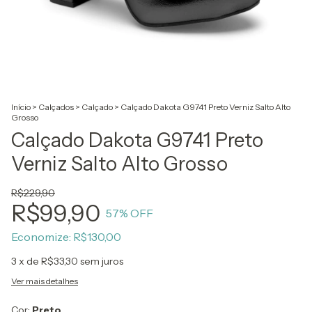
Início
>
Calçados
>
Calçado
>
Calçado Dakota G9741 Preto Verniz Salto Alto
Grosso
Calçado Dakota G9741 Preto
Verniz Salto Alto Grosso
R$229,90
R$99,90
57
% OFF
Economize:
R$130,00
3
x de
R$33,30
sem juros
Ver mais detalhes
Cor:
Preto