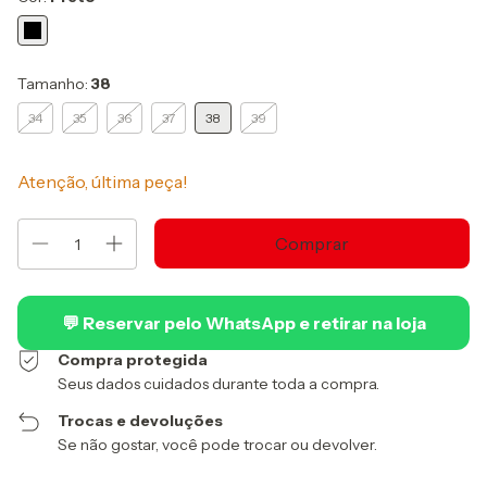
Tamanho:
38
34
35
36
37
38
39
Atenção, última peça!
💬 Reservar pelo WhatsApp e retirar na loja
Compra protegida
Seus dados cuidados durante toda a compra.
Trocas e devoluções
Se não gostar, você pode trocar ou devolver.