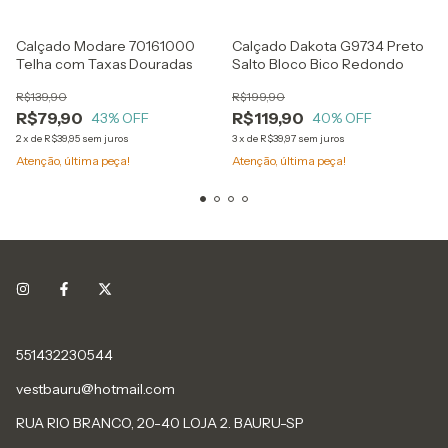
Calçado Modare 70161000
Calçado Dakota G9734 Preto
Telha com Taxas Douradas
Salto Bloco Bico Redondo
R$139,90
R$199,90
R$79,90
R$119,90
43
% OFF
40
% OFF
2
x
de
R$39,95
sem juros
3
x
de
R$39,97
sem juros
Atenção, última peça!
Atenção, última peça!
551432230544
vestbauru@hotmail.com
RUA RIO BRANCO, 20-40 LOJA 2. BAURU-SP