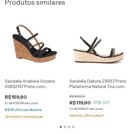
Produtos similares
Sandalia Anabela Vizzano
Sandalia Dakota Z9657 Preto
62832137 Preto com
Plataforma Natural Tira com
Plataforma Natural
Brilho
R$159,90
R$189,90
R$119,90
37
% OFF
5
x
de
R$31,98
sem juros
3
x
de
R$39,97
sem juros
R$151,91
com
Boleto
Atenção, última peça!
Só restam
2
em estoque!