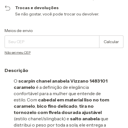
Trocas e devoluções
Se não gostar, você pode trocar ou devolver.
Entregas para o CEP:
Alterar CEP
Meios de envio
Calcular
Não sei meu CEP
Descrição
O
scarpin chanel anabela Vizzano 1483101
caramelo
é a definição de elegância
confortável para a mulher que entende de
estilo. Com
cabedal em material liso no tom
caramelo
,
bico fino delicado
,
tira no
tornozelo com fivela dourada ajustável
(estilo chanel/slingback) e
salto anabela
que
distribui o peso por toda a sola, ele entrega a