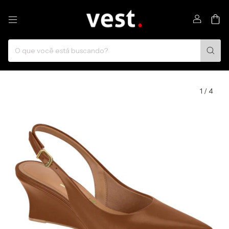
0
1
/
4