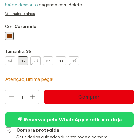
5% de desconto
pagando com Boleto
Ver mais detalhes
Cor:
Caramelo
Tamanho:
35
34
35
36
37
38
39
Atenção, última peça!
💬 Reservar pelo WhatsApp e retirar na loja
Compra protegida
Seus dados cuidados durante toda a compra.