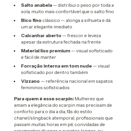
Salto anabela
— distribui o peso por toda a
sola, muito mais confortável que o salto fino
Bico fino
clássico — alonga a silhueta e dá
um ar elegante imediato
Calcanhar aberto
— frescor e leveza
apesar da estrutura fechada na frente
Material liso premium
— visual sofisticado
e fácil de manter
Forração interna em tom nude
— visual
sofisticado por dentro também
Vizzano
— referência nacional em sapatos
femininos sofisticados
Para quem é esse scarpin:
Mulheres que
amam a elegância do scarpin mas precisam de
conforto para o dia a dia, fãs do estilo
chanel/slingback atemporal, profissionais que
passam muitas horas em pé, convidadas de
casamentos diurnos e eventos longos, ou