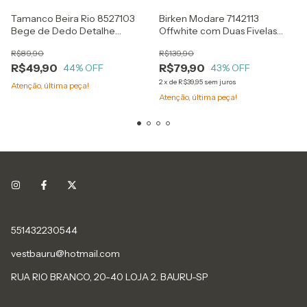
Tamanco Beira Rio 8527103
Birken Modare 7142113
Bege de Dedo Detalhe
Offwhite com Duas Fivelas
Metalizado Dourado
Douradas
R$89,90
R$139,90
Plataforma Alta
R$49,90
R$79,90
44
% OFF
43
% OFF
2
x
de
R$39,95
sem juros
Atenção, última peça!
Atenção, última peça!
551432230544
vestbauru@hotmail.com
RUA RIO BRANCO, 20-40 LOJA 2. BAURU-SP