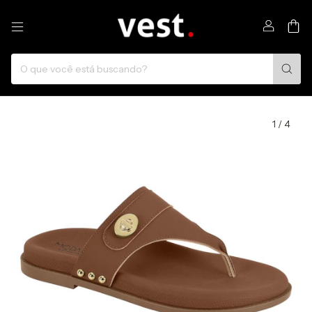
0
1
/
4