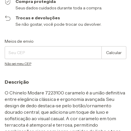
Compra protegida
Seus dados cuidados durante toda a compra.
Trocas e devoluções
Se não gostar, você pode trocar ou devolver.
Entregas para o CEP:
Alterar CEP
Meios de envio
Calcular
Não sei meu CEP
Descrição
O
Chinelo Modare 7223100 caramelo
é a união definitiva
entre
elegância clássica e ergonomia avançada
. Seu
design de dedo destaca-se pelo
botão/ornamento
dourado
central, que adiciona um toque de luxo e
sofisticação ao visual casual. A cor caramelo em tom
terracota é atemporal e terrosa, permitindo