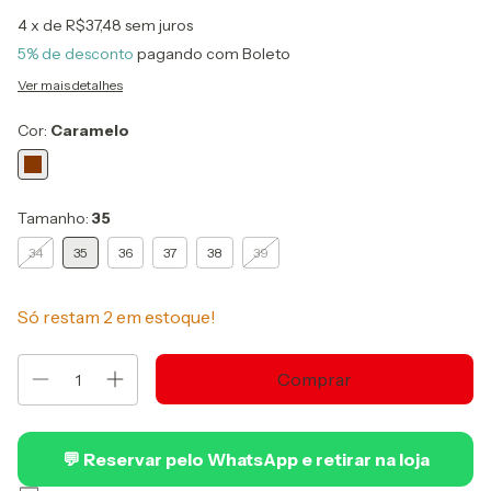
4
x de
R$37,48
sem juros
5% de desconto
pagando com Boleto
Ver mais detalhes
Cor:
Caramelo
Tamanho:
35
34
35
36
37
38
39
Só restam
2
em estoque!
💬 Reservar pelo WhatsApp e retirar na loja