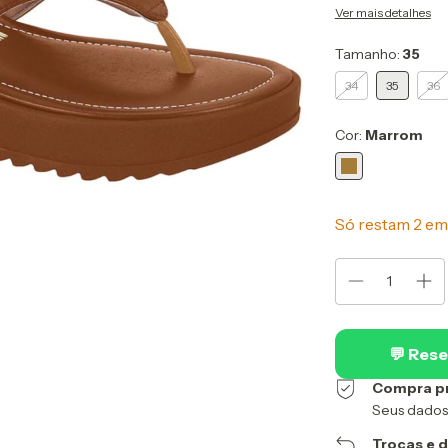
Ver mais detalhes
Tamanho:
35
34
35
36
Cor:
Marrom
Só restam
2
em 
💬 Rese
Compra p
Seus dados
Trocas e 