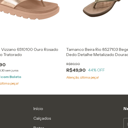
o Vizzano 6510100 Ouro Rosado
Tamanco Beira Rio 8527103 Beg
o Tratorado
Dedo Detalhe Metalizado Doura
Plataforma Alta
,90
R$89,90
R$49,90
44
% OFF
3,30
sem juros
1
com
Boleto
Atenção, última peça!
última peça!
Início
Ne
Calçados
Botas