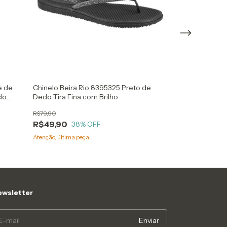
e de
Chinelo Beira Rio 8395325 Preto de
Chinelo Beira 
do
Dedo Tira Fina com Brilho
Metalizado de
R$79,90
R$79,90
R$49,90
R$49,90
38
% OFF
38
%
Atenção, última peça!
Atenção, última pe
wsletter