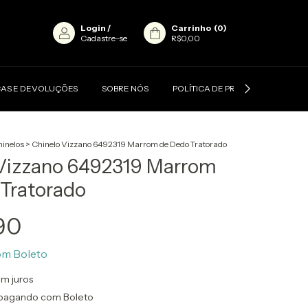
Login
/
Carrinho
(
0
)
Cadastre-se
R$0,00
AS E DEVOLUÇÕES
SOBRE NÓS
POLÍTICA DE PRIVACIDADE
inelos
>
Chinelo Vizzano 6492319 Marrom de Dedo Tratorado
 Vizzano 6492319 Marrom
Tratorado
90
om
Boleto
m juros
pagando com Boleto