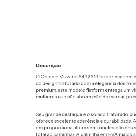
Descrição
O
Chinelo Vizzano 6492.319
na cor marrom é 
do design tratorado com a elegância dos to
premium
, este modelo flatform entrega um v
mulheres que não abrem mão de marcar pre
Seu grande destaque é o
solado tratorado
, q
oferece excelente aderência e durabilidade. 
cm proporciona altura sem a inclinação dos sa
total ao caminhar. A palmilha em
EVA macio
a