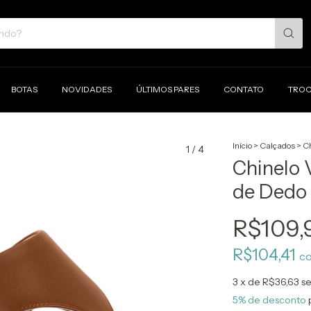
BOTAS
NOVIDADES
ÚLTIMOS PARES
CONTATO
TROC
Início
>
Calçados
>
Ch
1
/
4
Chinelo
de Dedo 
R$109,
R$104,41
c
3
x de
R$36,63
se
5% de desconto