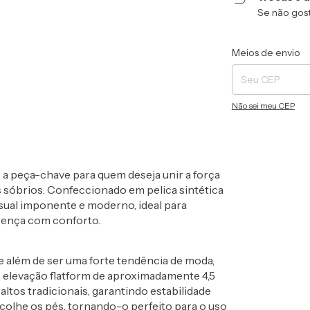
Se não gost
Entregas para o CEP
Meios de envio
Não sei meu CEP
a peça-chave para quem deseja unir a força
ns sóbrios. Confeccionado em
pelica sintética
isual imponente e moderno, ideal para
sença com conforto.
ue além de ser uma forte tendência de moda,
A elevação flatform de aproximadamente 4,5
ltos tradicionais, garantindo estabilidade
colhe os pés, tornando-o perfeito para o uso