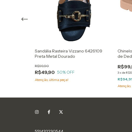
 Verde
Sandália Rasteira Vizzano 6426109
Chinel
Reflexiva
Preta Metal Dourado
de Ded
R$99,90
R$99
R$49,90
50
% OFF
3
x
de
R$3
R$94,9
Atenção, última peça!
Atenção, 
551432230544