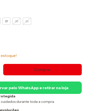
37
38
39
estoque!
rvar pelo WhatsApp e retirar na loja
rotegida
 cuidados durante toda a compra.
devoluções