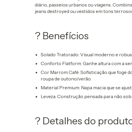
diário, passeios urbanos ou viagens. Combi
jeans destroyed ou vestidos em tons terrosos
? Benefícios
Solado Tratorado
: Visual moderno e robu
Conforto Flatform
: Ganhe altura com a se
Cor Marrom Café
: Sofisticação que foge 
roupa de outono/verão.
Material Premium
: Napa macia que se ajust
Leveza
: Construção pensada para não sobr
? Detalhes do produt