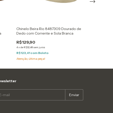
Chinelo Beira Rio 8487309 Dourado de
Chinelo Beira 
a
Dedo com Corrente e Sola Branca
Metalizado de
R$129,90
R$79,90
R$49,90
38
%
4
x
de
R$32,48
sem juros
R$123,41
com
Boleto
Atenção, última pe
Atenção, última peça!
wsletter