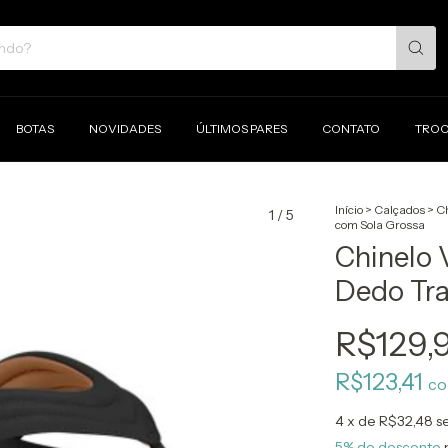
BOTAS
NOVIDADES
ÚLTIMOS PARES
CONTATO
TROC
Início
>
Calçados
>
Ch
1
/
5
com Sola Grossa
Chinelo 
Dedo Tra
R$129,
R$123,41
c
4
x de
R$32,48
s
5% de desconto