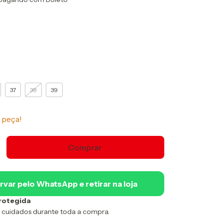
37
38
39
 peça!
rvar pelo WhatsApp e retirar na loja
rotegida
 cuidados durante toda a compra.