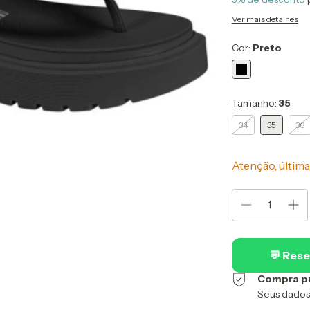
Ver mais detalhes
Cor:
Preto
Tamanho:
35
34
35
36
Atenção, última
💬 Rese
Compra p
Seus dados