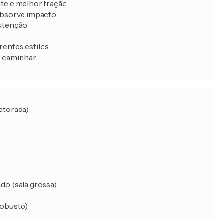
nte e melhor tração
absorve impacto
nutenção
rentes estilos
o caminhar
atorada)
do (sala grossa)
robusto)