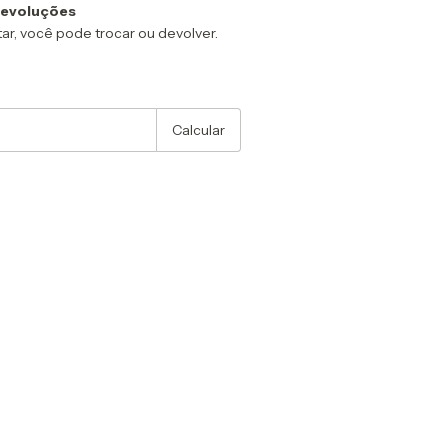
devoluções
ar, você pode trocar ou devolver.
:
Alterar CEP
Calcular