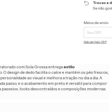
Trocas e 
Se não gost
Entregas para o CEP
Meios de envio
Não sei meu CEP
ratorado com Sola Grossa entrega
estilo
 O design de dedo facilita o calce e mantém os pés frescos,
personalidade ao visual e melhora a tração no dia a dia. A
da passo, e o acabamento em preto é versátil para compor
para passeios, looks descontraídos e composições modernas