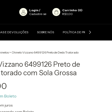
Login
/
Carrinho
(
0
)
Cadastre-se
R$0,00
AS E DEVOLUÇÕES
SOBRE NÓS
POLÍTICA DE PRIVACIDADE
inelos
>
Chinelo Vizzano 6499126 Preto de Dedo Tratorado
Vizzano 6499126 Preto de
torado com Sola Grossa
90
om
Boleto
em juros
pagando com Boleto