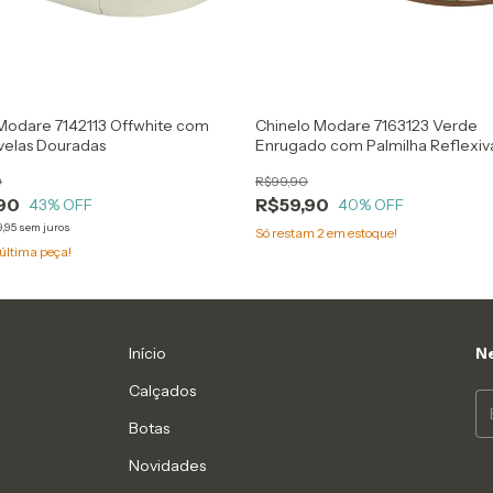
 Modare 7142113 Offwhite com
Chinelo Modare 7163123 Verde
velas Douradas
Enrugado com Palmilha Reflexiv
0
R$99,90
90
R$59,90
43
% OFF
40
% OFF
,95
sem juros
Só restam
2
em estoque!
última peça!
Início
Ne
Calçados
Botas
Novidades