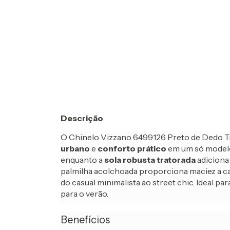
Descrição
O Chinelo Vizzano 6499126 Preto de Dedo T
urbano
e
conforto prático
em um só modelo.
enquanto a
sola robusta tratorada
adiciona 
palmilha acolchoada proporciona maciez a ca
do casual minimalista ao street chic. Ideal 
para o verão.
Benefícios