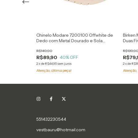
27 Ouro Rosado
Chinelo Modare 7200100 Offwhite de
Birken
Dedo com Metal Dourado e Sola
Duas Fi
Tratorada
R$149,90
R$139,9
R$89,90
R$79,
40
% OFF
2
x
de
R$44,95
sem juros
2
x
de
R$39
Atenção, última peça!
Atenção, 
551432230544
vestbauru@hotmail.com