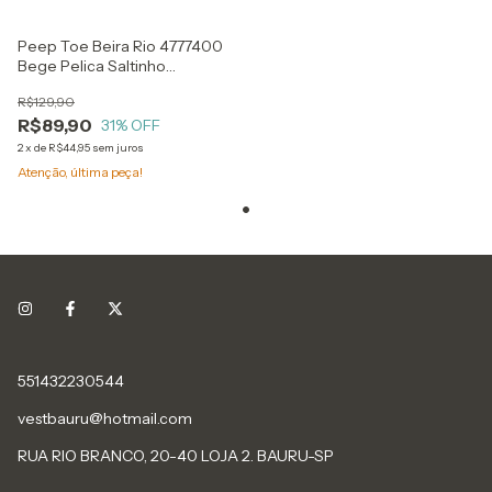
Peep Toe Beira Rio 4777400
Bege Pelica Saltinho
Quadrado
R$129,90
R$89,90
31
% OFF
2
x
de
R$44,95
sem juros
Atenção, última peça!
551432230544
vestbauru@hotmail.com
RUA RIO BRANCO, 20-40 LOJA 2. BAURU-SP