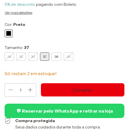
5% de desconto
pagando com Boleto
Ver mais detalhes
Cor:
Preto
Tamanho:
37
34
35
36
37
38
39
Só restam
2
em estoque!
💬 Reservar pelo WhatsApp e retirar na loja
Compra protegida
Seus dados cuidados durante toda a compra.