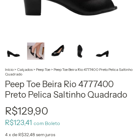
Início
>
Calçados
>
Peep Toe
>
Peep Toe Beira Rio 4777400 Preto Pelica Saltinho
Quadrado
Peep Toe Beira Rio 4777400
Preto Pelica Saltinho Quadrado
R$129,90
R$123,41
com
Boleto
4
x de
R$32,48
sem juros