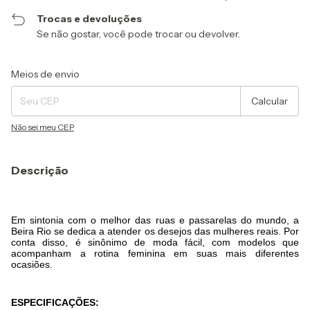
Trocas e devoluções
Se não gostar, você pode trocar ou devolver.
Entregas para o CEP:
Alterar CEP
Meios de envio
Calcular
Não sei meu CEP
Descrição
Em sintonia com o melhor das ruas e passarelas do mundo, a
Beira Rio se dedica a atender os desejos das mulheres reais. Por
conta disso, é sinônimo de moda fácil, com modelos que
acompanham a rotina feminina em suas mais diferentes
ocasiões.
ESPECIFICAÇÕES: