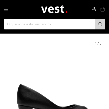
0
1
/
5