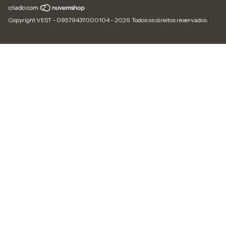
Copyright VEST - 09579437000104 - 2026. Todos os direitos reservados.