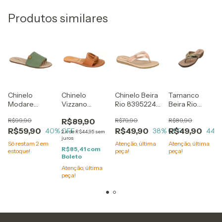
Produtos similares
Chinelo
Chinelo
Chinelo Beira
Tamanco
Modare
Vizzano
Rio 8395224
Beira Rio
7163123
6371382
Ouro Rosado
8527103
R$99,90
R$89,90
R$79,90
R$89,90
Verde
Caramelo
Metalizado
Bege de
R$59,90
R$49,90
R$49,90
Enrugado
40
% OFF
com Circulo
de Dedo
38
% OFF
Dedo Detalhe
44
%
2
x
de
R$44,95
sem
juros
com Palmilha
Vazado na
Metalizado
Só restam
2
em
Atenção, última
Atenção, última
Reflexiva
Faixa
Dourado
R$85,41
com
estoque!
peça!
peça!
Boleto
Plataforma
Alta
Atenção, última
peça!