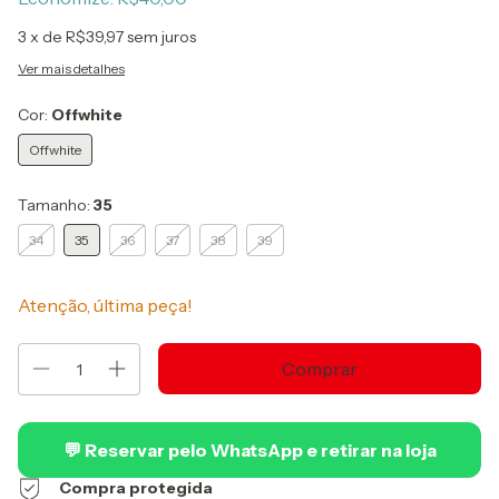
3
x de
R$39,97
sem juros
Ver mais detalhes
Cor:
Offwhite
Offwhite
Tamanho:
35
34
35
36
37
38
39
Atenção, última peça!
💬 Reservar pelo WhatsApp e retirar na loja
Compra protegida