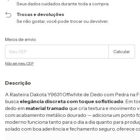
Seus dados cuidados durante toda a compra.
Trocas e devoluções
Se não gostar, você pode trocar ou devolver.
Entregas para o CEP:
Alterar CEP
Meios de envio
Calcular
Não sei meu CEP
Descrição
A Rasteira Dakota Y9631 Offwhite de Dedo com Pedra na Fr
busca
elegância discreta com toque sofisticado
. Em to
dedo em
material tramado
que cria textura e movimento v
com acabamento metálico dourado — adiciona um ponto foca
moderno funciona tanto para o dia a dia quanto para produ
solado com boa aderência e fechamento seguro, oferece co