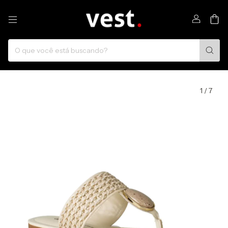
0
1
/
7