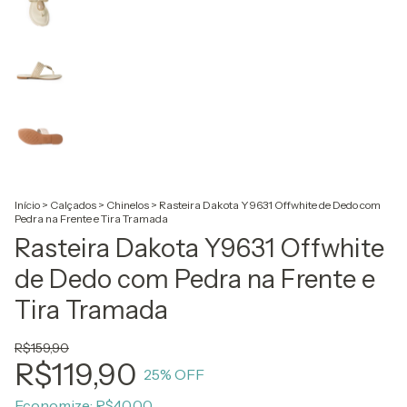
Início
>
Calçados
>
Chinelos
>
Rasteira Dakota Y9631 Offwhite de Dedo com
Pedra na Frente e Tira Tramada
Rasteira Dakota Y9631 Offwhite
de Dedo com Pedra na Frente e
Tira Tramada
R$159,90
R$119,90
25
% OFF
Economize:
R$40,00