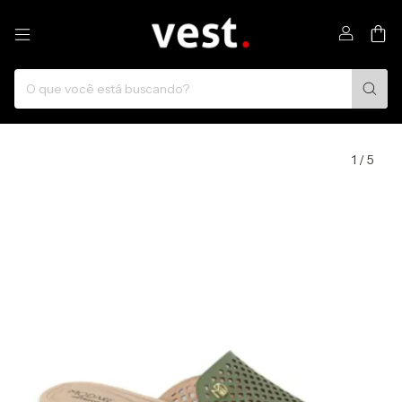
0
1
/
5