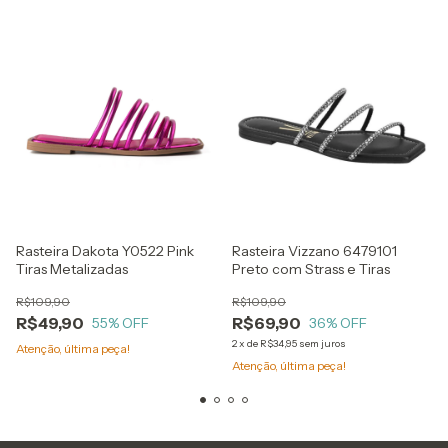
Rasteira Dakota Y0522 Pink
Rasteira Vizzano 6479101
Tiras Metalizadas
Preto com Strass e Tiras
R$109,90
R$109,90
R$49,90
R$69,90
55
% OFF
36
% OFF
2
x
de
R$34,95
sem juros
Atenção, última peça!
Atenção, última peça!