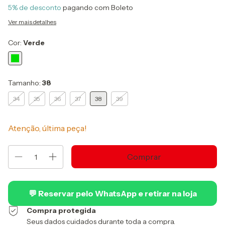
5% de desconto
pagando com Boleto
Ver mais detalhes
Cor:
Verde
Tamanho:
38
34
35
36
37
38
39
Atenção, última peça!
💬 Reservar pelo WhatsApp e retirar na loja
Compra protegida
Seus dados cuidados durante toda a compra.