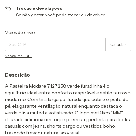
Trocas e devoluções
Se não gostar, você pode trocar ou devolver.
Entregas para o CEP:
Alterar CEP
Meios de envio
Calcular
Não sei meu CEP
Descrição
A
Rasteira Modare 7127258 verde furadinha
é o
equilíbrio ideal entre
conforto respirável e estilo terroso
moderno
. Com tira larga perfurada que cobre o peito do
pé, ela garante ventilação natural enquanto destaca o
verde oliva muted e sofisticado. O logo metálico "MM"
dourado adiciona um toque premium, perfeita para looks
casuais com jeans, shorts cargo ou vestidos boho,
trazendo frescor natural ao visual.