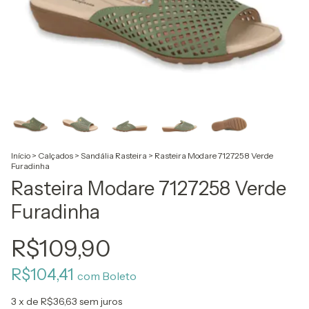
Início
>
Calçados
>
Sandália Rasteira
>
Rasteira Modare 7127258 Verde
Furadinha
Rasteira Modare 7127258 Verde
Furadinha
R$109,90
R$104,41
com
Boleto
3
x de
R$36,63
sem juros