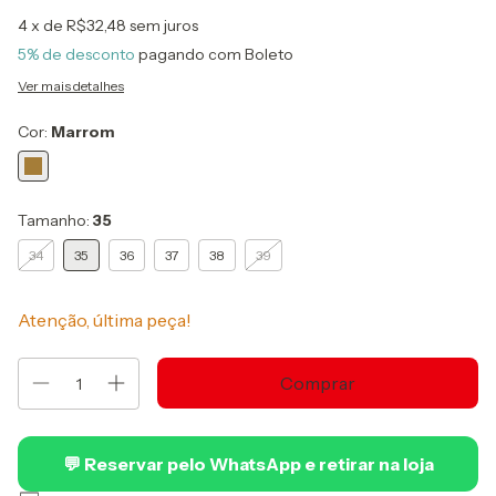
4
x de
R$32,48
sem juros
5% de desconto
pagando com Boleto
Ver mais detalhes
Cor:
Marrom
Tamanho:
35
34
35
36
37
38
39
Atenção, última peça!
💬 Reservar pelo WhatsApp e retirar na loja