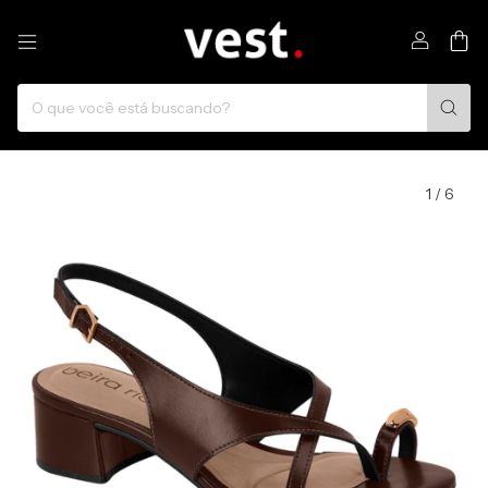
0
1
/
6