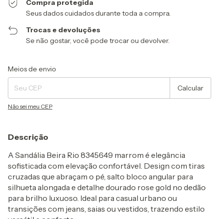
Compra protegida
Seus dados cuidados durante toda a compra.
Trocas e devoluções
Se não gostar, você pode trocar ou devolver.
Entregas para o CEP:
Alterar CEP
Meios de envio
Calcular
Não sei meu CEP
Descrição
A
Sandália Beira Rio 8345649 marrom
é
elegância
sofisticada com elevação confortável
. Design com tiras
cruzadas que abraçam o pé,
salto bloco angular
para
silhueta alongada e
detalhe dourado rose gold no dedão
para brilho luxuoso. Ideal para casual urbano ou
transições com jeans, saias ou vestidos, trazendo estilo