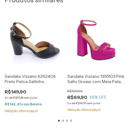
Produtos similares
Sandalia Vizzano 6262406
Sandalia Vizzano 1395103 Pink
Preto Pelica Saltinho
Salto Grosso com Meia Pata
Quadrado
Alta
R$149,90
R$199,90
R$69,90
65
% OFF
4
x
de
R$37,48
sem juros
2
x
de
R$34,95
sem juros
R$142,41
com
Boleto
Atenção, última peça!
Atenção, última peça!