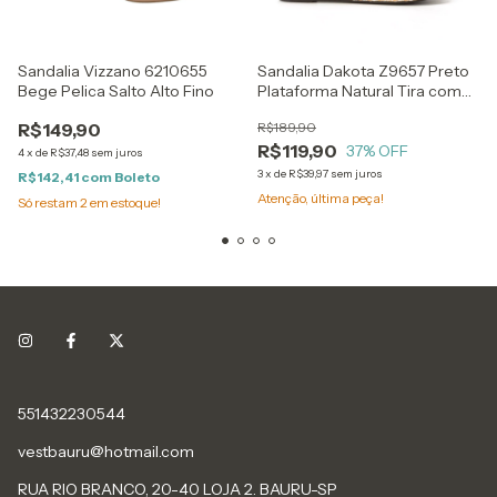
Sandalia Vizzano 6210655
Sandalia Dakota Z9657 Preto
Bege Pelica Salto Alto Fino
Plataforma Natural Tira com
Brilho
R$149,90
R$189,90
R$119,90
37
% OFF
4
x
de
R$37,48
sem juros
3
x
de
R$39,97
sem juros
R$142,41
com
Boleto
Atenção, última peça!
Só restam
2
em estoque!
551432230544
vestbauru@hotmail.com
RUA RIO BRANCO, 20-40 LOJA 2. BAURU-SP