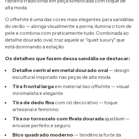
rasteira tradicional em peça sofisticada com toque de
alta moda.
O offwhite é uma das cores mais elegantes para sandálias
do verão — alonga visualmente a perna, ilumina o tom de
pele e combina com praticamente tudo. Combinada ao
detalhe dourado oval, traz aquele ar "quiet luxury" que
está dominando a estação.
Os detalhes que fazem dessa sandália se destacar:
Detalhe central em metal dourado oval
— design
escultural inspirado nas peças de alta moda
Tira frontal larga
em material liso offwhite — visual
minimalista e elegante
Tira de dedo fina
com nó decorativo — toque
artesanal e feminino
Tira no tornozelo com fivela dourada
ajustável —
encaixe perfeito e seguro
Bico quadrado moderno
— tendência forte da