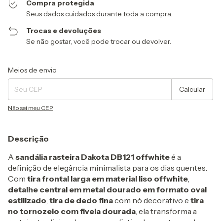
Compra protegida
Seus dados cuidados durante toda a compra.
Trocas e devoluções
Se não gostar, você pode trocar ou devolver.
Entregas para o CEP:
Alterar CEP
Meios de envio
Calcular
Não sei meu CEP
Descrição
A
sandália rasteira Dakota DB121 offwhite
é a
definição de elegância minimalista para os dias quentes.
Com
tira frontal larga em material liso offwhite
,
detalhe central em metal dourado em formato oval
estilizado
,
tira de dedo fina
com nó decorativo e
tira
no tornozelo com fivela dourada
, ela transforma a