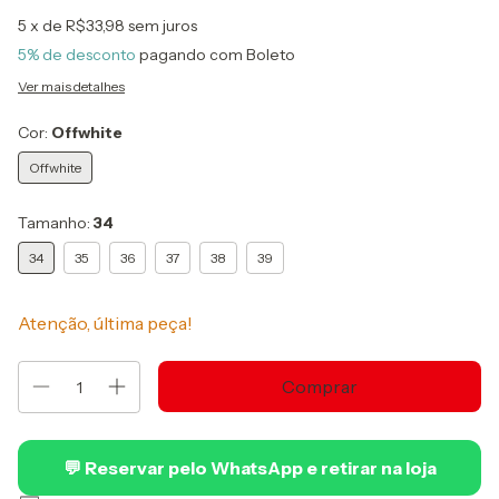
5
x de
R$33,98
sem juros
5% de desconto
pagando com Boleto
Ver mais detalhes
Cor:
Offwhite
Offwhite
Tamanho:
34
34
35
36
37
38
39
Atenção, última peça!
💬 Reservar pelo WhatsApp e retirar na loja