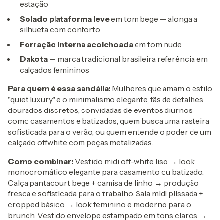
estação
Solado plataforma leve
em tom bege — alonga a
silhueta com conforto
Forração interna acolchoada
em tom nude
Dakota
— marca tradicional brasileira referência em
calçados femininos
Para quem é essa sandália:
Mulheres que amam o estilo
"quiet luxury" e o minimalismo elegante, fãs de detalhes
dourados discretos, convidadas de eventos diurnos
como casamentos e batizados, quem busca uma rasteira
sofisticada para o verão, ou quem entende o poder de um
calçado offwhite com peças metalizadas.
Como combinar:
Vestido midi off-white liso → look
monocromático elegante para casamento ou batizado.
Calça pantacourt bege + camisa de linho → produção
fresca e sofisticada para o trabalho. Saia midi plissada +
cropped básico → look feminino e moderno para o
brunch. Vestido envelope estampado em tons claros →