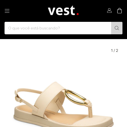
0
1
/
2