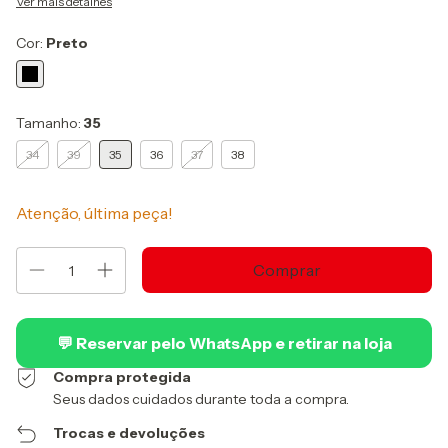
Ver mais detalhes
Cor:
Preto
Tamanho:
35
34
39
35
36
37
38
Atenção, última peça!
💬 Reservar pelo WhatsApp e retirar na loja
Compra protegida
Seus dados cuidados durante toda a compra.
Trocas e devoluções