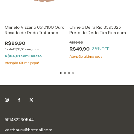
Chinelo Vizzano 6510100 Ouro
Chinelo Beira Rio 8395325
Rosado de Dedo Tratorado
Preto de Dedo Tira Fina com
Brilho
R$99,90
R$79,90
R$49,90
38
% OFF
3
x
de
R$33,30
sem juros
R$94,91
com
Boleto
Atenção, última peça!
Atenção, última peça!
551432230544
vestbauru@hotmail.com