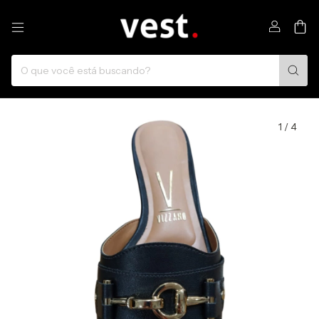
0
1
/
4