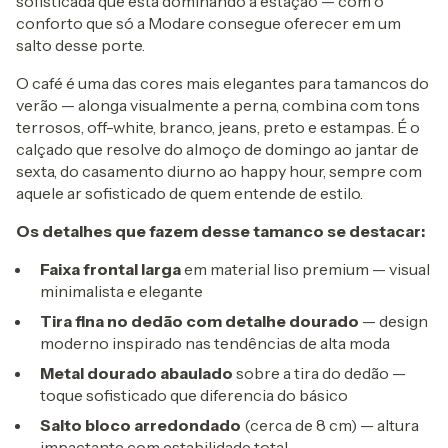
sofisticada que está dominando a estação — com o
conforto que só a Modare consegue oferecer em um
salto desse porte.
O café é uma das cores mais elegantes para tamancos do
verão — alonga visualmente a perna, combina com tons
terrosos, off-white, branco, jeans, preto e estampas. É o
calçado que resolve do almoço de domingo ao jantar de
sexta, do casamento diurno ao happy hour, sempre com
aquele ar sofisticado de quem entende de estilo.
Os detalhes que fazem desse tamanco se destacar:
Faixa frontal larga
em material liso premium — visual
minimalista e elegante
Tira fina no dedão com detalhe dourado
— design
moderno inspirado nas tendências de alta moda
Metal dourado abaulado
sobre a tira do dedão —
toque sofisticado que diferencia do básico
Salto bloco arredondado
(cerca de 8 cm) — altura
impactante com estabilidade total