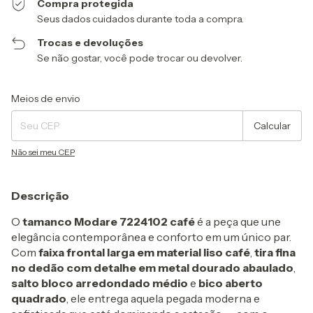
Compra protegida
Seus dados cuidados durante toda a compra.
Trocas e devoluções
Se não gostar, você pode trocar ou devolver.
Entregas para o CEP:
Alterar CEP
Meios de envio
Calcular
Não sei meu CEP
Descrição
O
tamanco Modare 7224102 café
é a peça que une
elegância contemporânea e conforto em um único par.
Com
faixa frontal larga em material liso café
,
tira fina
no dedão com detalhe em metal dourado abaulado
,
salto bloco arredondado médio
e
bico aberto
quadrado
, ele entrega aquela pegada moderna e