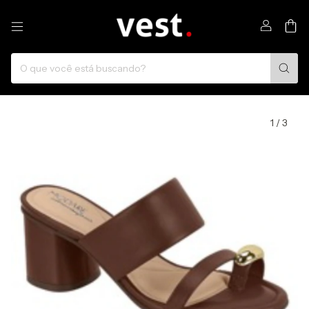
0
1
/
3