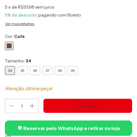
5
x de
R$33,98
sem juros
5% de desconto
pagando com Boleto
Ver mais detalhes
Cor:
Café
Tamanho:
34
34
35
36
37
38
39
Atenção, última peça!
💬 Reservar pelo WhatsApp e retirar na loja