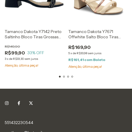
Tamanco Dakota Y7142 Preto
Tamanco Dakota Y7671
Saltinho Bloco Tiras Grossas
Offwhite Salto Bloco Tiras
Uma com Brilho
Rose com Brilho
R$149,90
R$169,90
R$99,90
33
% OFF
5
x
de
R$33,98
sem juros
3
x
de
R$33,30
sem juros
R$161,41
com
Boleto
Atenção, última peça!
Atenção, última peça!
551432230544