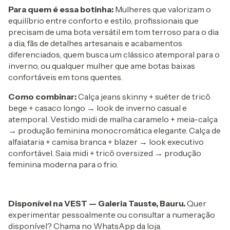
Para quem é essa botinha:
Mulheres que valorizam o
equilíbrio entre conforto e estilo, profissionais que
precisam de uma bota versátil em tom terroso para o dia
a dia, fãs de detalhes artesanais e acabamentos
diferenciados, quem busca um clássico atemporal para o
inverno, ou qualquer mulher que ame botas baixas
confortáveis em tons quentes.
Como combinar:
Calça jeans skinny + suéter de tricô
bege + casaco longo → look de inverno casual e
atemporal. Vestido midi de malha caramelo + meia-calça
→ produção feminina monocromática elegante. Calça de
alfaiataria + camisa branca + blazer → look executivo
confortável. Saia midi + tricô oversized → produção
feminina moderna para o frio.
Disponível na VEST — Galeria Tauste, Bauru.
Quer
experimentar pessoalmente ou consultar a numeração
disponível? Chama no WhatsApp da loja.