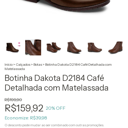
Início
>
Calçados
>
Botas
>
Botinha Dakota D2184 Café Detalhada com
Matelassada
Botinha Dakota D2184 Café
Detalhada com Matelassada
R$199,90
R$159,92
20
% OFF
Economize:
R$39,98
O desconto pode mudar ao ser combinado com outras promoções.