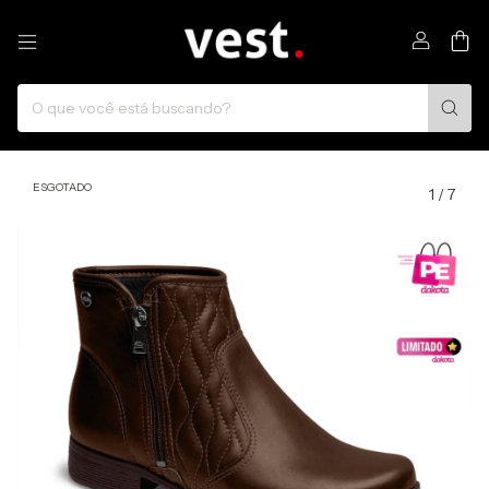
0
ESGOTADO
1
/
7