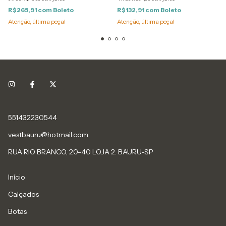
R$265,91
com
Boleto
R$132,91
com
Boleto
Atenção, última peça!
Atenção, última peça!
551432230544
vestbauru@hotmail.com
RUA RIO BRANCO, 20-40 LOJA 2. BAURU-SP
Início
Calçados
Botas