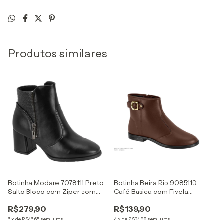
Produtos similares
Botinha Modare 7078111 Preto
Botinha Beira Rio 9085110
Salto Bloco com Ziper com
Café Basica com Fivela
Detalhe Craquelado
Dourada
R$279,90
R$139,90
6
x
de
R$46,65
sem juros
4
x
de
R$34,98
sem juros