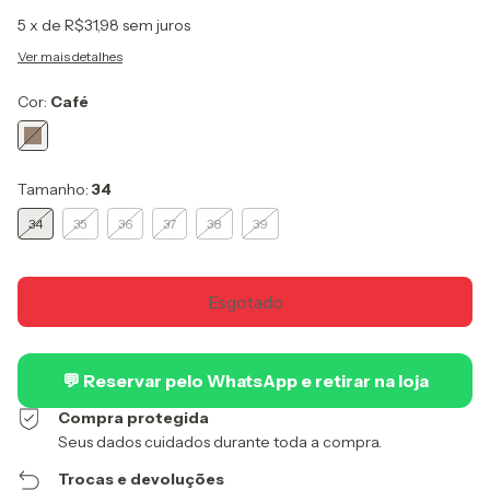
5
x de
R$31,98
sem juros
Ver mais detalhes
Cor:
Café
Tamanho:
34
34
35
36
37
38
39
💬 Reservar pelo WhatsApp e retirar na loja
Compra protegida
Seus dados cuidados durante toda a compra.
Trocas e devoluções