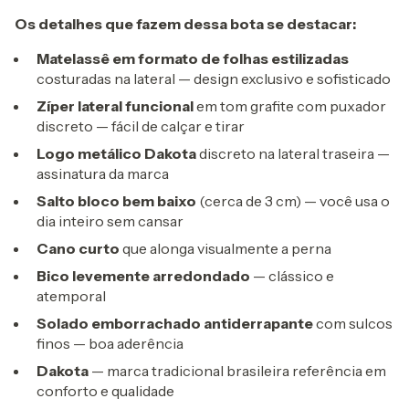
Os detalhes que fazem dessa bota se destacar:
Matelassê em formato de folhas estilizadas
costuradas na lateral — design exclusivo e sofisticado
Zíper lateral funcional
em tom grafite com puxador
discreto — fácil de calçar e tirar
Logo metálico Dakota
discreto na lateral traseira —
assinatura da marca
Salto bloco bem baixo
(cerca de 3 cm) — você usa o
dia inteiro sem cansar
Cano curto
que alonga visualmente a perna
Bico levemente arredondado
— clássico e
atemporal
Solado emborrachado antiderrapante
com sulcos
finos — boa aderência
Dakota
— marca tradicional brasileira referência em
conforto e qualidade