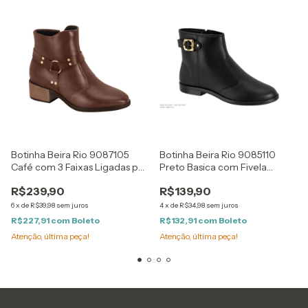
Botinha Beira Rio 9087105
Botinha Beira Rio 9085110
Café com 3 Faixas Ligadas por
Preto Basica com Fivela
Argola Dourada com Saltinho
Dourada
R$239,90
R$139,90
6
x
de
R$39,98
sem juros
4
x
de
R$34,98
sem juros
R$227,91
com
Boleto
R$132,91
com
Boleto
Atenção, última peça!
Atenção, última peça!