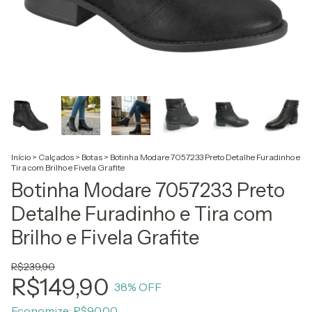
Início
>
Calçados
>
Botas
>
Botinha Modare 7057233 Preto Detalhe Furadinho e
Tira com Brilho e Fivela Grafite
Botinha Modare 7057233 Preto
Detalhe Furadinho e Tira com
Brilho e Fivela Grafite
R$239,90
R$149,90
38
% OFF
Economize:
R$90,00