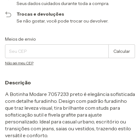
Seus dados cuidados durante toda a compra.
Trocas e devoluções
Se não gostar, você pode trocar ou devolver.
Entregas para o CEP:
Alterar CEP
Meios de envio
Calcular
Não sei meu CEP
Descrição
A
Botinha Modare 7057233 preto
é
elegância sofisticada
com detalhe furadinho
. Design com
padrão furadinho
que traz leveza visual,
tira brilhante com studs
para
sofisticação sutil e
fivela grafite
para ajuste
personalizado. Ideal para casual urbano, escritório ou
transições com jeans, saias ou vestidos, trazendo estilo
versátil e conforto.