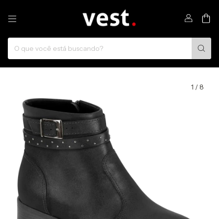
0
1
/
8