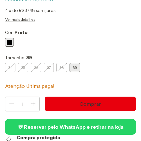
4
x de
R$37,48
sem juros
Ver mais detalhes
Cor:
Preto
Tamanho:
39
34
35
36
37
38
39
Atenção, última peça!
💬 Reservar pelo WhatsApp e retirar na loja
Compra protegida