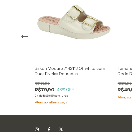
 Verde
Birken Modare 7142113 Offwhite com
Tamanc
Reflexiva
Duas Fivelas Douradas
Dedo D
Platafo
R$139,90
R$89,90
R$79,90
R$49,
43
% OFF
2
x
de
R$39,95
sem juros
Atenção, 
Atenção, última peça!