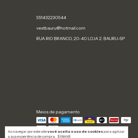
551432230544
vestbauru@hotmail.com
RUA RIO BRANCO, 20-40 LOJA 2. BAURU-SP
Meios de pagamento
Ao navegar por este site
você aceita o uso de cookies
para agilizar
a sua experiência de compra.
Entendi