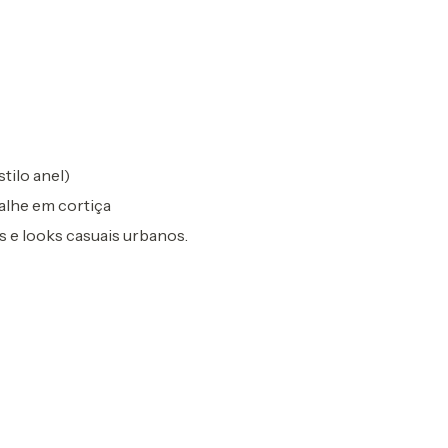
tilo anel)
lhe em cortiça
ns e looks casuais urbanos.