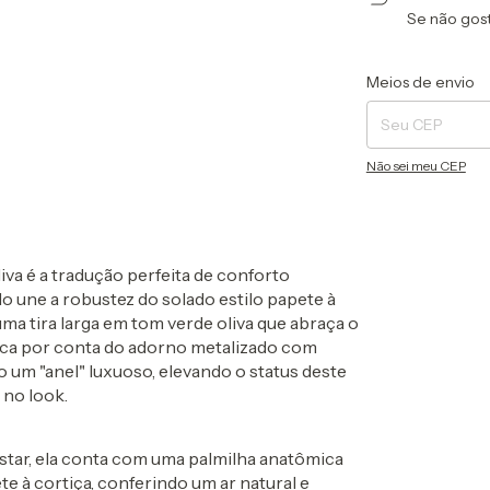
Se não gost
Entregas para o CEP
Meios de envio
Não sei meu CEP
iva
é a tradução perfeita de
conforto
lo une a robustez do solado estilo papete à
ma tira larga em tom verde oliva que abraça o
ica por conta do
adorno metalizado com
 um "anel" luxuoso, elevando o status deste
 no look.
tar, ela conta com uma
palmilha anatômica
e à cortiça, conferindo um ar natural e