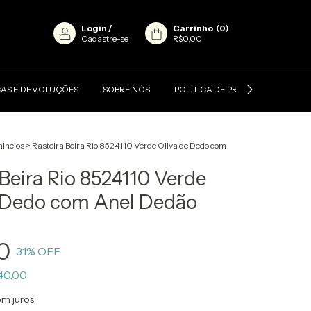
Login
/
Carrinho
(
0
)
Cadastre-se
R$0,00
AS E DEVOLUÇÕES
SOBRE NÓS
POLÍTICA DE PRIVACIDADE
inelos
>
Rasteira Beira Rio 8524110 Verde Oliva de Dedo com
 Beira Rio 8524110 Verde
e Dedo com Anel Dedão
0
31
% OFF
40,00
em juros