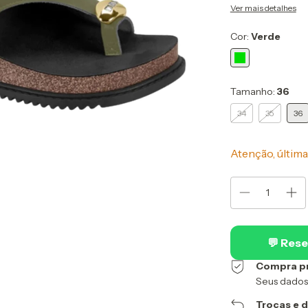
Ver mais detalhes
Cor:
Verde
Tamanho:
36
34
35
36
Atenção, última
💬 Rese
Compra p
Seus dados
Trocas e 