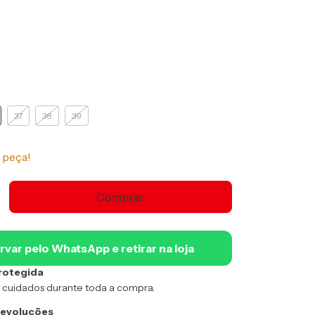
37
38
39
 peça!
rvar pelo WhatsApp e retirar na loja
rotegida
 cuidados durante toda a compra.
devoluções