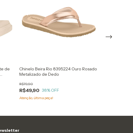
te de
Chinelo Beira Rio 8395224 Ouro Rosado
Chinelo Beira 
Metalizado de Dedo
Dedo Tira Fina 
R$79,90
R$79,90
R$49,90
R$49,90
38
% OFF
38
%
Atenção, última peça!
Atenção, última pe
wsletter