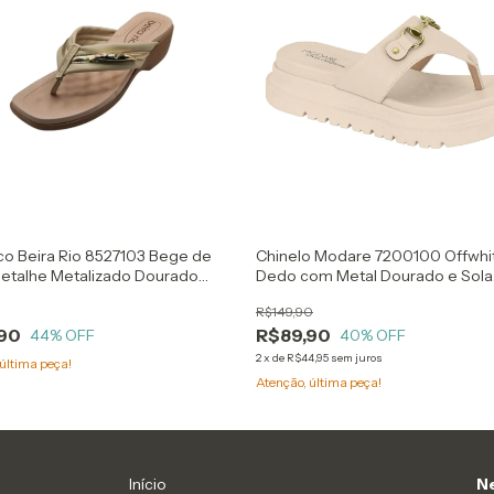
o Beira Rio 8527103 Bege de
Chinelo Modare 7200100 Offwhi
etalhe Metalizado Dourado
Dedo com Metal Dourado e Sola
rma Alta
Tratorada
R$149,90
90
R$89,90
44
% OFF
40
% OFF
2
x
de
R$44,95
sem juros
última peça!
Atenção, última peça!
Início
Ne