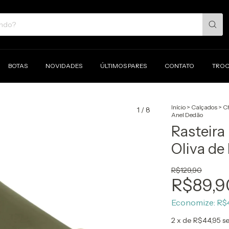
BOTAS
NOVIDADES
ÚLTIMOS PARES
CONTATO
TROC
Início
>
Calçados
>
Ch
1
/
8
Anel Dedão
Rasteira
Oliva d
R$129,90
R$89,9
Economize:
R$
2
x de
R$44,95
s