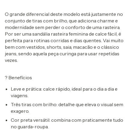
O grande diferencial deste modelo está justamente no
conjunto de
tiras com brilho
, que adiciona charme e
modernidade sem perder o conforto de uma rasteira.
Por ser uma
sandália rasteira feminina
de calce fácil, é
perfeita para rotinas corridas e dias quentes. Vai muito
bem com
vestidos
,
shorts
,
saia
,
macacão
e o clássico
jeans
, sendo aquela peça curinga para usar repetidas
vezes.
?
Benefícios
Leve e prática:
calce rápido, ideal para o dia a dia e
viagens.
Três tiras com brilho:
detalhe que eleva o visual sem
exagero.
Cor preta versátil:
combina com praticamente tudo
no guarda-roupa.