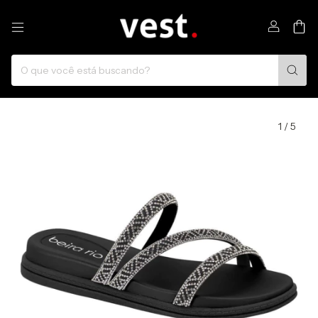
0
1
/
5