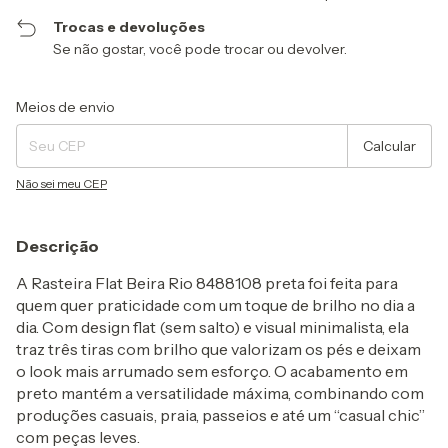
Trocas e devoluções
Se não gostar, você pode trocar ou devolver.
Entregas para o CEP:
Alterar CEP
Meios de envio
Calcular
Não sei meu CEP
Descrição
A
Rasteira Flat Beira Rio 8488108 preta
foi feita para
quem quer
praticidade com um toque de brilho
no dia a
dia. Com design flat (sem salto) e visual minimalista, ela
traz
três tiras com brilho
que valorizam os pés e deixam
o look mais arrumado sem esforço. O acabamento em
preto mantém a versatilidade máxima, combinando com
produções casuais, praia, passeios e até um “casual chic”
com peças leves.