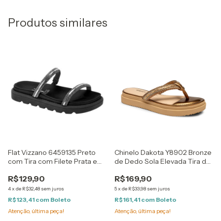
Produtos similares
Flat Vizzano 6459135 Preto
Chinelo Dakota Y8902 Bronze
com Tira com Filete Prata e
de Dedo Sola Elevada Tira de
Brilho
Brilho
R$129,90
R$169,90
4
x
de
R$32,48
sem juros
5
x
de
R$33,98
sem juros
R$123,41
com
Boleto
R$161,41
com
Boleto
Atenção, última peça!
Atenção, última peça!