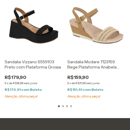
Sandalia Vizzano 6559103
Sandalia Modare 7123159
Preto com Plataforma Grossa
Bege Plataforma Anabela
Frente Tramada Natural
R$179,90
R$159,90
5
x
de
R$35,98
sem juros
5
x
de
R$31,98
sem juros
R$170,91
com
Boleto
R$151,91
com
Boleto
Atenção, última peça!
Atenção, última peça!