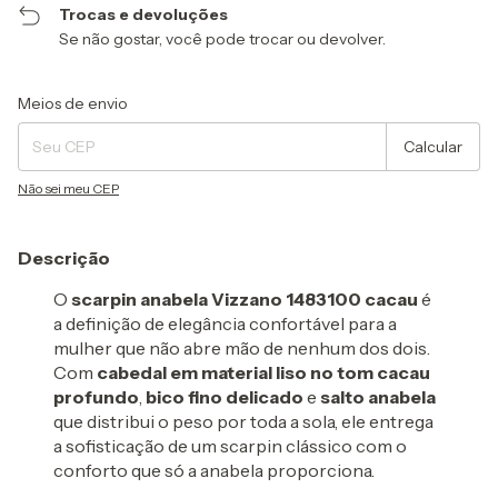
Trocas e devoluções
Se não gostar, você pode trocar ou devolver.
Entregas para o CEP:
Alterar CEP
Meios de envio
Calcular
Não sei meu CEP
Descrição
O
scarpin anabela Vizzano 1483100 cacau
é
a definição de elegância confortável para a
mulher que não abre mão de nenhum dos dois.
Com
cabedal em material liso no tom cacau
profundo
,
bico fino delicado
e
salto anabela
que distribui o peso por toda a sola, ele entrega
a sofisticação de um scarpin clássico com o
conforto que só a anabela proporciona.