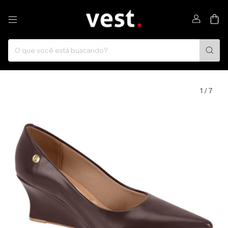
0
1
/
7