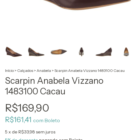
Início
>
Calçados
>
Anabela
>
Scarpin Anabela Vizzano 1483100 Cacau
Scarpin Anabela Vizzano
1483100 Cacau
R$169,90
R$161,41
com
Boleto
5
x de
R$33,98
sem juros