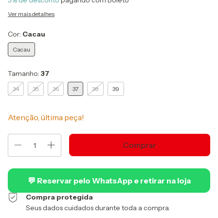
5% de desconto
pagando com Boleto
Ver mais detalhes
Cor:
Cacau
Cacau
Tamanho:
37
34
35
36
37
38
39
Atenção, última peça!
💬 Reservar pelo WhatsApp e retirar na loja
Compra protegida
Seus dados cuidados durante toda a compra.